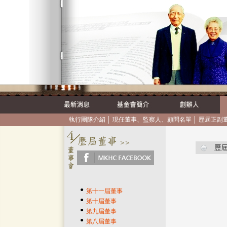
執行團隊介紹
│
現任董事、監察人、顧問名單
│
歷屆正副
●
第十一屆董事
●
第十屆董事
●
第九屆董事
●
第八屆董事