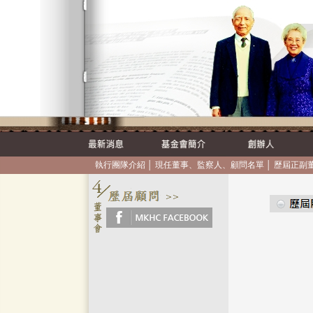
執行團隊介紹
│
現任董事、監察人、顧問名單
│
歷屆正副