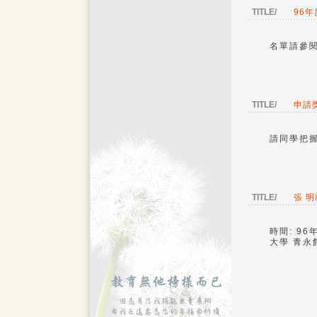
TITLE/
96
名單請參
TITLE/
申請
請同學把
TITLE/
張 
時間: 96
大學 青永