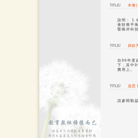
TITLE/
本會(
說明： 1
會財務平
暨兩岸科
TITLE/
捐款
自96年度
下，其中9
費用上。
TITLE/
追思
請參閱勤