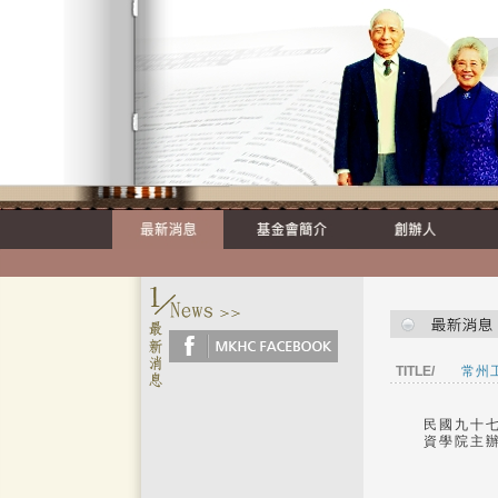
TITLE/
常州
民國九十
資學院主