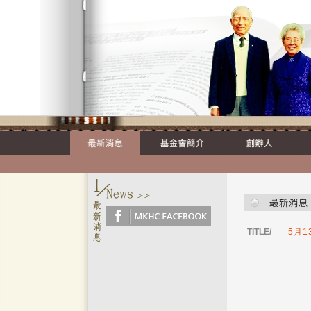
TITLE/
5月