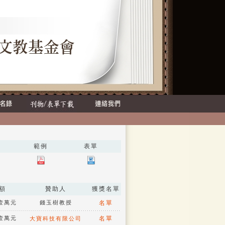
範例
表單
額
贊助人
獲獎名單
名壹萬元
錢玉樹教授
名單
名壹萬元
名單
大寶科技有限公司