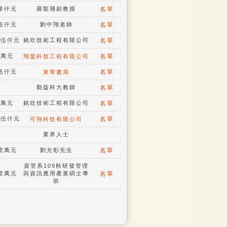
名參仟元
羅龍飛副教授
名單
名伍仟元
劉中翔老師
名單
萬伍仟元
銘欣技術工程有限公司
名單
貳萬元
名單
翔盟科技工程有限公司
名伍仟元
名單
東華書局
勤益科大教師
名單
貳萬元
銘欣技術工程有限公司
名單
萬伍仟元
名單
可翔科技有限公司
業界人士
名壹萬元
劉允彰先生
名單
資管系109秋研發管理
名壹萬元
與資訊應用產業碩士專
名單
班