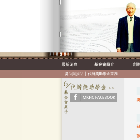
獎助與捐助
│
代辦獎助學金業務