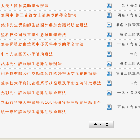
羅太夫人體育獎助學金辦法
十名 / 每
東華國中 劉王素卿女士清寒獎助學金辦法
四名 / 每
黃銘津先生獎勵師生赴國外參加會議補助金辦法
每名上限壹
翔盟科技公司設置學生急難助學辦法
每名上限
東華書局獎助東華國中優秀學生獎助學金辦法
十名 / 每
台中市光復國民小學補助辦法
未定
黃銘津先生設置學生急難助學辦法
每名上限
可翔科技有限公司獎勵教師赴國外學術交流補助辦法
每名上限壹
勤益科技大學資訊管理系系務發展及學術交流補助辦法
未定
劉允彰先生設置學生急難助學金辦法
十名 / 每
國立勤益科技大學資管系109秋研發管理與資訊應用產
五名 / 每
業碩士專班設置學生急難助學金辦法